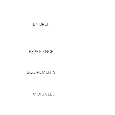
EN BREF
Une équipe de photographes et vidéastes
disponibles en France et à l'étranger pour tous
vos évènements.
EXPERIENCE
Notre équipe jouit d'un savoir faire de plus de
10 ans
d'expérience
EQUIPEMENTS
Du matériel dernier cri pour toujours pouvoir
répondre à toutes vos attentes.
MOTS CLÉS
Photographe, mariage, vidéo, caméraman, film,
réalisateur, photographie, fiançailles, bar mitzvah
évènements, brit mila baptême, anniversaire,